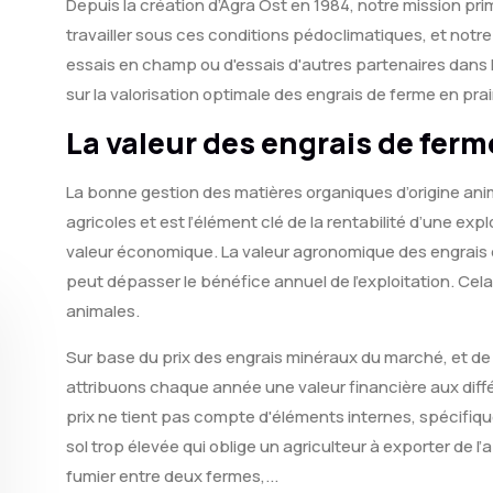
Depuis la création d’Agra Ost en 1984, notre mission prim
travailler sous ces conditions pédoclimatiques, et not
essais en champ ou d'essais d'autres partenaires dans 
sur la valorisation optimale des engrais de ferme en prair
La valeur des engrais de ferm
La bonne gestion des matières organiques d’origine anima
agricoles et est l’élément clé de la rentabilité d’une exp
valeur économique. La valeur agronomique des engrais 
peut dépasser le bénéfice annuel de l'exploitation. Cel
animales.
Sur base du prix des engrais minéraux du marché, et de
attribuons chaque année une valeur financière aux diff
prix ne tient pas compte d'éléments internes, spécifiqu
sol trop élevée qui oblige un agriculteur à exporter de 
fumier entre deux fermes,...