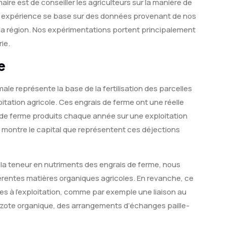
aire est de conseiller les agriculteurs sur la manière de
re expérience se base sur des données provenant de nos
la région. Nos expérimentations portent principalement
ie.
e
le représente la base de la fertilisation des parcelles
loitation agricole. Ces engrais de ferme ont une réelle
de ferme produits chaque année sur une exploitation
a montre le capital que représentent ces déjections
 la teneur en nutriments des engrais de ferme, nous
érentes matières organiques agricoles. En revanche, ce
es à l’exploitation, comme par exemple une liaison au
l’azote organique, des arrangements d’échanges paille-